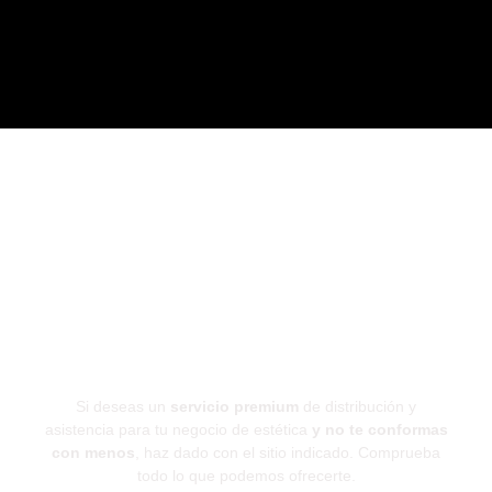
Somos la distribución que
buscas...
¿Comenzamos?
Si deseas un
servicio premium
de distribución y
asistencia para tu negocio de estética
y no te conformas
con menos
, haz dado con el sitio indicado. Comprueba
todo lo que podemos ofrecerte.